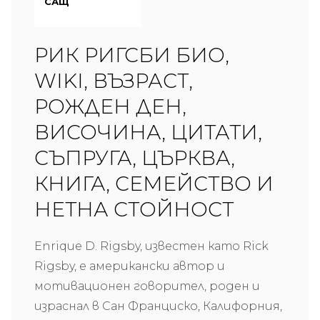
САЩ
РИК РИГСБИ БИО,
WIKI, ВЪЗРАСТ,
РОЖДЕН ДЕН,
ВИСОЧИНА, ЦИТАТИ,
СЪПРУГА, ЦЪРКВА,
КНИГА, СЕМЕЙСТВО И
НЕТНА СТОЙНОСТ
Enrique D. Rigsby, известен като Rick
Rigsby, е американски автор и
мотивационен говорител, роден и
израснал в Сан Франциско, Калифорния,