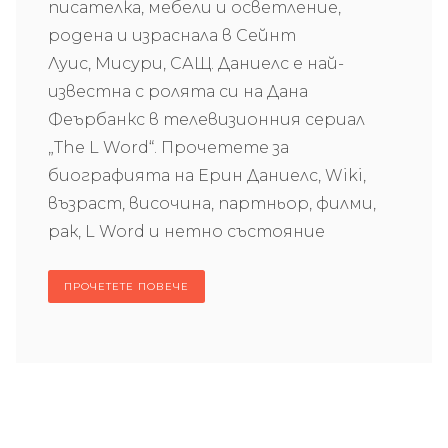
писателка, мебели и осветление,
родена и израснала в Сейнт
Луис, Мисури, САЩ. Даниелс е най-
известна с ролята си на Дана
Феърбанкс в телевизионния сериал
„The L Word“. Прочетете за
биографията на Ерин Даниелс, Wiki,
възраст, височина, партньор, филми,
рак, L Word и нетно състояние
ПРОЧЕТЕТЕ ПОВЕЧЕ