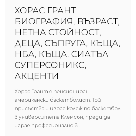
ХОРАС ГРАНТ
БИОГРАФИЯ, ВЪЗРАСТ,
НЕТНА СТОЙНОСТ,
ДЕЦА, СЪПРУГА, КЪЩА,
НБА, КЪЩА, СИАТЪЛ
СУПЕРСОНИКС,
АКЦЕНТИ
Хорас Грант е пенсиониран
американски баскетболист. Той
присъства и играе колеж по баскетбол
в университета Клемсън, преди да
играе професионално в ...