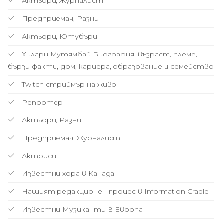
Актьори, Журналист
Предприемач, Разни
Актьори, Ютубъри
Хилари Мутямбай Биография, възраст, племе,
бързи факти, дом, кариера, образование и семейство
Twitch стриймър на живо
Репортер
Актьори, Разни
Предприемач, Журналист
Актриси
Известни хора в Канада
Нашият редакционен процес в Information Cradle
Известни Музиканти В Европа