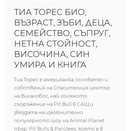
ТИА ТОРЕС БИО,
ВЪЗРАСТ, ЗЪБИ, ДЕЦА,
СЕМЕЙСТВО, СЪПРУГ,
НЕТНА СТОЙНОСТ,
ВИСОЧИНА, СИН
УМИРА И КНИГА
Тиа Торес е американка, основател и
собственик на Спасителния център
на Вилалобос, най-голямото
съоръжение на Pit Bull в САЩ и
звездата на изключително
популярното шоу на Animal Planet
nbsp; Pit Bulls & Parolees, която е в