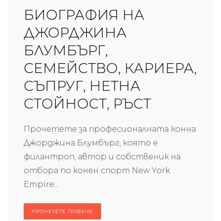
БИОГРАФИЯ НА
ДЖОРДЖИНА
БЛУМБЪРГ,
СЕМЕЙСТВО, КАРИЕРА,
СЪПРУГ, НЕТНА
СТОЙНОСТ, РЪСТ
Прочетете за професионалната конна
Джорджина Блумбърг, която е
филантроп, автор и собственик на
отбора по конен спорт New York
Empire...
ПРОЧЕТЕТЕ ПОВЕЧЕ