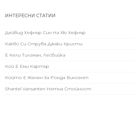
ИНТЕРЕСНИ СТАТИИ
Дейвид Хефнър Син На Хю Хефнър
Какво Си Струва Джаки Кристи
Е Кели Тилгман, Лесбийка
Кой Е Еми Картър
Който Е Женен За Ронда Винсент
Shantel Vansanten Нетна Стойност