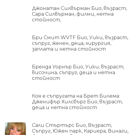
Джонатан Силвърман Био, възраст,
Сара Силвърман, филми, нетна
стойност,
Бри Смит WVTF Био, Уики, възраст,
съпруг, женен, деца, хирургия,
заплата и нетна стойност
Бренда Уорнър Био, Уики, възраст,
височина, съпруг, деца и нетна
стойност
Коя е съпругата на Брет Билема:
Дженифър Хилсбърг Био, възраст,
деца и нетна стойност
Сали Стъртърс Био, Възраст,
Съпруг, Южен парк, Кариера, Винаги,