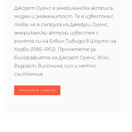
Джозет Оуенс е американска актриса,
модел и знаменитост. Тя е известна с
това, че е съпруга на Джефри Оуенс,
американски актьор, известен с
ролята си на Елвин Тибидо в Шоуто на
Козби (1985–1992). Прочетете за
биографията на Джозет Оуенс, Wiki,
възраст, височина, син и нетно
състояние
ПРОЧЕТЕТЕ ПОВЕЧЕ