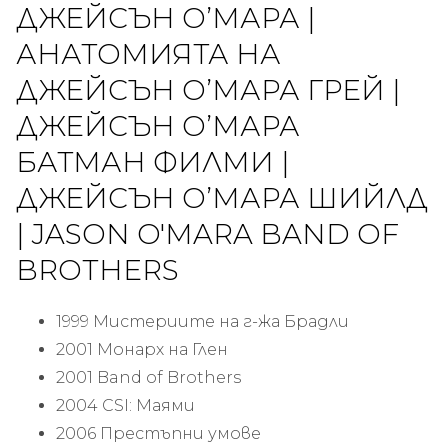
ДЖЕЙСЪН О’МАРА |
АНАТОМИЯТА НА
ДЖЕЙСЪН О’МАРА ГРЕЙ |
ДЖЕЙСЪН О’МАРА
БАТМАН ФИЛМИ |
ДЖЕЙСЪН О’МАРА ШИЙЛД
| JASON O'MARA BAND OF
BROTHERS
1999 Мистериите на г-жа Брадли
2001 Монарх на Глен
2001 Band of Brothers
2004 CSI: Маями
2006 Престъпни умове