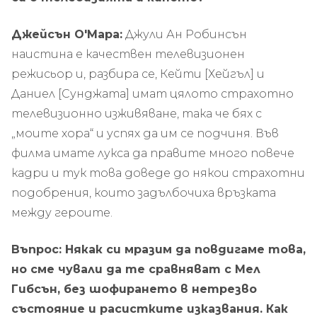
Джейсън О'Мара:
Джули Ан Робинсън
наистина е качествен телевизионен
режисьор и, разбира се, Кейти [Хейгъл] и
Даниел [Сунджата] имат цялото страхотно
телевизионно изживяване, така че бях с
„моите хора“ и успях да им се подчиня. Във
филма имате лукса да правите много повече
кадри и тук това доведе до някои страхотни
подобрения, които задълбочиха връзката
между героите.
Въпрос: Някак си мразим да повдигаме това,
но сме чували да те сравняват с Мел
Гибсън, без шофирането в нетрезво
състояние и расистките изказвания. Как