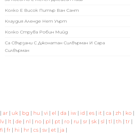
Колко Е Висок Питър Ван Сант
Клаудия Аленде Нет Уърт
Колко Струва Робин Мийд
Са Свързани С Джонатан Силвърман И Сара
Силвърман
|
ar
|
uk
|
bg
|
hu
|
vi
|
el
|
da
|
iw
|
id
|
es
|
it
|
ca
|
zh
|
ko
|
lv
|
lt
|
de
|
nl
|
no
|
pl
|
pt
|
ro
|
ru
|
sr
|
sk
|
sl
|
tl
|
th
|
tr
|
fi
|
fr
|
hi
|
hr
|
cs
|
sv
|
et
|
ja
|