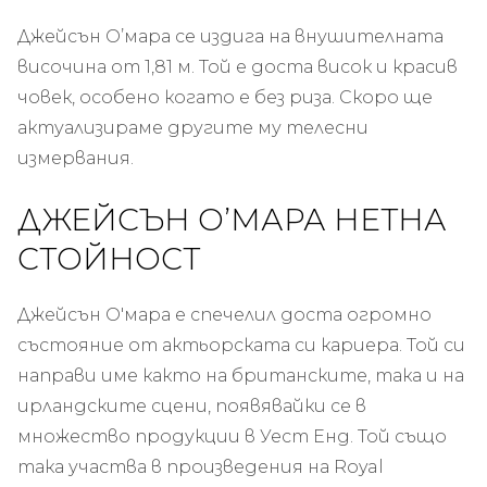
Джейсън О’мара се издига на внушителната
височина от 1,81 м. Той е доста висок и красив
човек, особено когато е без риза. Скоро ще
актуализираме другите му телесни
измервания.
ДЖЕЙСЪН О’МАРА НЕТНА
СТОЙНОСТ
Джейсън О'мара е спечелил доста огромно
състояние от актьорската си кариера. Той си
направи име както на британските, така и на
ирландските сцени, появявайки се в
множество продукции в Уест Енд. Той също
така участва в произведения на Royal