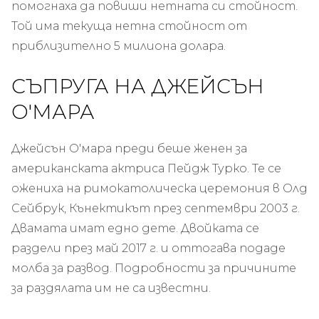
помогнаха да повиши нетната си стойност.
Той има текуща нетна стойност от
приблизително 5 милиона долара.
СЪПРУГА НА ДЖЕЙСЪН
О'МАРА
Джейсън О'мара преди беше женен за
американската актриса Пейдж Турко. Те се
ожениха на римокатолическа церемония в Олд
Сейбрук, Кънектикът през септември 2003 г.
Двамата имат едно дете. Двойката се
раздели през май 2017 г. и оттогава подаде
молба за развод. Подробности за причините
за раздялата им не са известни.