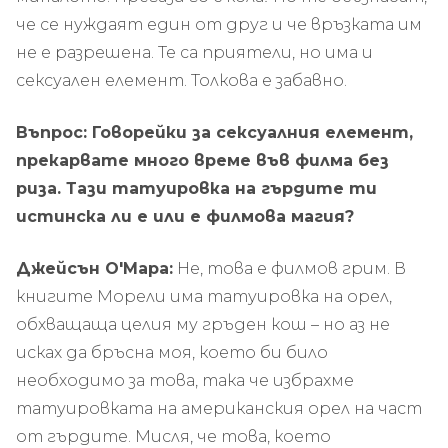
че се нуждаят един от друг и че връзката им
не е разрешена. Те са приятели, но има и
сексуален елемент. Толкова е забавно.
Въпрос: Говорейки за сексуалния елемент,
прекарвате много време във филма без
риза. Тази татуировка на гърдите ти
истинска ли е или е филмова магия?
Джейсън О'Мара:
Не, това е филмов грим. В
книгите Морели има татуировка на орел,
обхващаща целия му гръден кош – но аз не
исках да бръсна моя, което би било
необходимо за това, така че избрахме
татуировката на американския орел на част
от гърдите. Мисля, че това, което