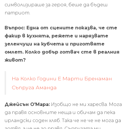
символизираше за героя, беше да бъдеш
патриот.
Въпрос: Една от сцените показва, че сте
факир в кухнята, режете и нарязвате
зеленчуци на кубчета и приготвяте
омлет. Колко добър готвач сте в реалния
живот?
На Колко Години Е Марти Бренаман
Съпруга Аманда
Джейсън О'Мара:
Изобщо не ми харесва. Мога
да правя основните неща и обичам да пека
ирландски соден хляб. Така че не че не мога да
готвя, а че не го правя. Съпругата ми