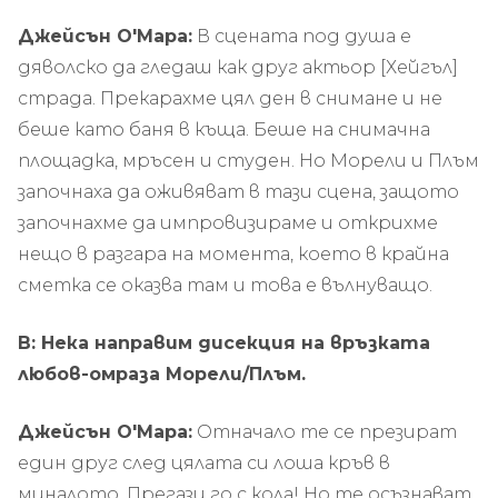
Джейсън О'Мара:
В сцената под душа е
дяволско да гледаш как друг актьор [Хейгъл]
страда. Прекарахме цял ден в снимане и не
беше като баня в къща. Беше на снимачна
площадка, мръсен и студен. Но Морели и Плъм
започнаха да оживяват в тази сцена, защото
започнахме да импровизираме и открихме
нещо в разгара на момента, което в крайна
сметка се оказва там и това е вълнуващо.
В: Нека направим дисекция на връзката
любов-омраза Морели/Плъм.
Джейсън О'Мара:
Отначало те се презират
един друг след цялата си лоша кръв в
миналото. Прегази го с кола! Но те осъзнават,