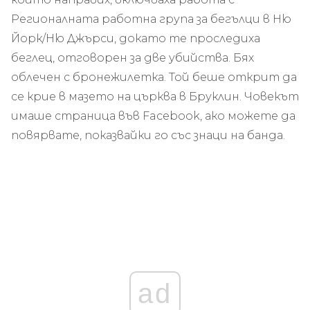
Регионалната работна група за бегълци в Ню
Йорк/Ню Джърси, докато те проследиха
беглец, отговорен за две убийства. Бях
облечен с бронежилетка. Той беше открит да
се крие в мазето на църква в Бруклин. Човекът
имаше страница във Facebook, ако можете да
повярвате, показвайки го със знаци на банда.
ad