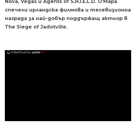
Nova, Vegas и Agents of S.H.I.E.L.D. О’Мара
спечели ирландска филмова и телевизионна
награда за най-добър поддържащ актьор в
The Siege of Jadotville.
ad