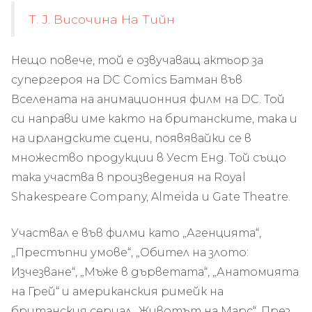
Т. J. Височина На Тийн
Нещо повече, той е озвучаващ актьор за
супергероя на DC Comics Батман във
Вселената на анимационния филм на DC. Той
си направи име както на британските, така и
на ирландските сцени, появявайки се в
множество продукции в Уест Енд. Той също
така участва в произведения на Royal
Shakespeare Company, Almeida и Gate Theatre.
Участвал е във филми като „Агенцията“,
„Престъпни умове“, „Обител на злото:
Изчезване“, „Мъже в дърветата“, „Анатомията
на Грей“ и американския римейк на
британския сериал „Животът на Марс“. През