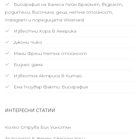
Биография на Ванеса Лейн Брайънт, възраст,
родители, височина, деца, нетна стойност,
Instagram и поредицата Wizenard
Известни Хора В Америка
Джони Чико
Мани Фреш Нетна стойност
Бизнес дама
Известна Актриса В Китай
Ема Глоувър Факти: Биография
ИНТЕРЕСНИ СТАТИИ
Колко Струва Бил Уинстън
За Когото Е Женен Джейсън Наш