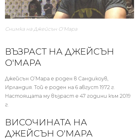
Снимка на Джейсън О'Мара
ВЪЗРАСТ НА ДЖЕЙСЪН
О'МАРА
Джейсън О’Мара е роден в Сандикоув,
Ирландия. Той е роден на 6 август 1972 г.
Настоящата му възраст е 47 години към 2019
г.
ВИСОЧИНАТА НА
ДЖЕЙСЪН О'МАРА