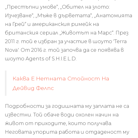
„Престъпни умове“, „Обител на злото:
Изчезване“, „Мъже в дърветата“, „Анатомията
на Грей“ и американския римейк на
британския сериал „Животът на Марс“. През
2011 г. той е избран за участие в шоуто 'Terra
Nova'. От 2016 г. той започва да се появява в
шоуто Agents of S.H.I.E.L.D.
Каква Е Нетната Стойност На
Дейвид Фелпс
Подробности за годишната му заплата не са
известни. Той обаче води охолен начин на
живот от приходите, които получава.
Неговата упорита работа и отдаденост му