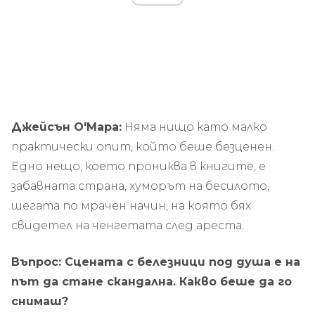
Джейсън О'Мара:
Няма нищо като малко
практически опит, който беше безценен.
Едно нещо, което прониква в книгите, е
забавната страна, хуморът на бесилото,
шегата по мрачен начин, на която бях
свидетел на ченгетата след ареста.
Въпрос: Сцената с белезници под душа е на
път да стане скандална. Какво беше да го
снимаш?