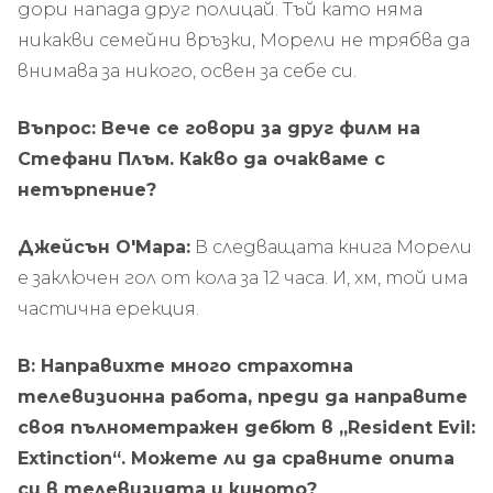
дори напада друг полицай. Тъй като няма
никакви семейни връзки, Морели не трябва да
внимава за никого, освен за себе си.
Въпрос: Вече се говори за друг филм на
Стефани Плъм. Какво да очакваме с
нетърпение?
Джейсън О'Мара:
В следващата книга Морели
е заключен гол от кола за 12 часа. И, хм, той има
частична ерекция.
В: Направихте много страхотна
телевизионна работа, преди да направите
своя пълнометражен дебют в „Resident Evil:
Extinction“. Можете ли да сравните опита
си в телевизията и киното?