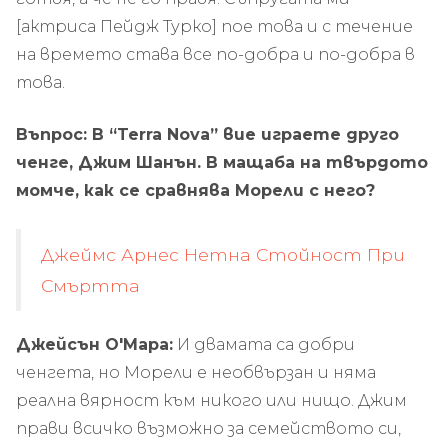
[актриса Пейдж Турко] пое това и с течение
на времето става все по-добра и по-добра в
това.
Въпрос: В “Terra Nova” вие играете друго
ченге, Джим Шанън. В мащаба на твърдото
момче, как се сравнява Морели с него?
Джеймс Арнес Нетна Стойност При
Смъртта
Джейсън О'Мара:
И двамата са добри
ченгета, но Морели е необвързан и няма
реална вярност към никого или нищо. Джим
прави всичко възможно за семейството си,