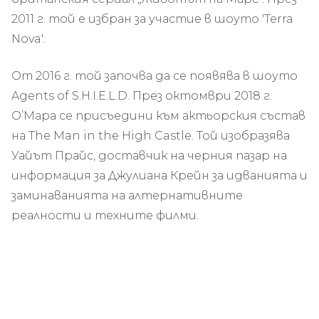
2011 г. той е избран за участие в шоуто 'Terra
Nova'.
От 2016 г. той започва да се появява в шоуто
Agents of S.H.I.E.L.D. През октомври 2018 г.
О’Мара се присъедини към актьорския състав
на The Man in the High Castle. Той изобразява
Уайът Прайс, доставчик на черния пазар на
информация за Джулиана Крейн за идванията и
заминаванията на алтернативните
реалности и техните филми.