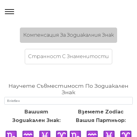
Компенсация За Зодиакалния Знак
Странност C Знаменитости
Научете Съвместимост По Зодиакален
Знак
Вашият
Вземете Zodiac
Зодиакален Знак:
Вашия Партньор: