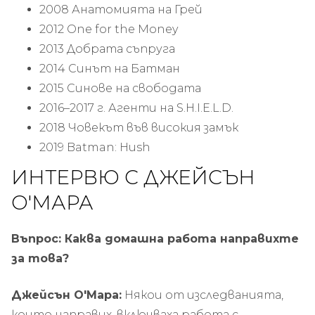
2008 Анатомията на Грей
2012 One for the Money
2013 Добрата съпруга
2014 Синът на Батман
2015 Синове на свободата
2016–2017 г. Агенти на S.H.I.E.L.D.
2018 Човекът във високия замък
2019 Batman: Hush
ИНТЕРВЮ С ДЖЕЙСЪН
О'МАРА
Въпрос: Каква домашна работа направихте
за това?
Джейсън О'Мара:
Някои от изследванията,
които направих, включваха работа с