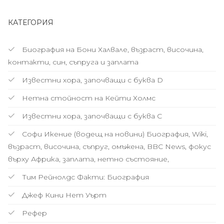
КАТЕГОРИЯ
Биография на Бони Халвале, възраст, височина,
контакти, син, съпруга и заплата
Известни хора, започващи с буква D
Нетна стойност на Кейти Холмс
Известни хора, започващи с буква С
Софи Икение (водещ на новини) Биография, Wiki,
възраст, височина, съпруг, омъжена, BBC News, фокус
върху Африка, заплата, нетно състояние,
Тим Рейнолдс Факти: Биография
Джеф Кини Нет Уърт
Рефер