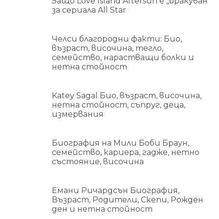
Защо Love Island Aftersun е „бракуван“
за сериала All Star
Челси благородни факти: Био,
възраст, височина, тегло,
семейство, нарастващи болки и
нетна стойност
Katey Sagal Био, възраст, височина,
нетна стойност, съпруг, деца,
измервания
Биография на Мили Боби Браун,
семейство, кариера, гадже, нетно
състояние, височина
Емани Ричардсън Биография,
Възраст, Родители, Скепи, Рожден
ден и нетна стойност