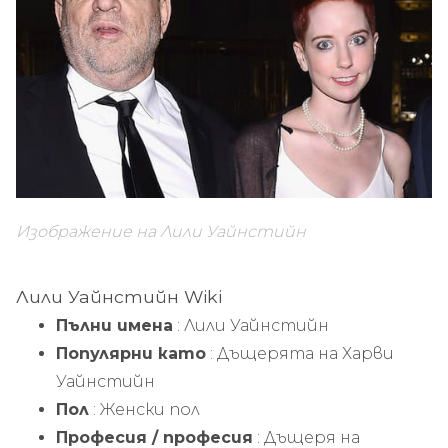
Изображение на Лили Уайнстийн
Лили Уайнстийн Wiki
Пълни имена
: Лили Уайнстийн
Популярни като
: Дъщерята на Харви
Уайнстийн
Пол
: Женски пол
Професия / професия
: Дъщеря на