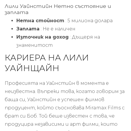
Лили Уайнстийн
Нетно състояние и
заплата
Нетна стойност
: 5 милиона долара
Заплата
: Не е наличен
Източник на доход
: Дъщеря на
знаменитост
КАРИЕРА НА ЛИЛИ
УАЙНЩАЙН
Професията на Уайнстийн в момента е
неизвестна. Въпреки това, когато говорим за
баща си, Уайнстийн е успешен филмов
продуцент, който съосновава Miramax Films с
брат си Боб. Той беше известен с това, че
продуцира независими и арт филми, които