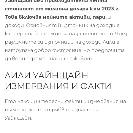
Уайнщайн
има приблизителна нетна
стойност от милиона долара към 2023 г.
Това включва нейните активи, пари,
и
доходи. Основният й източник на доходи е
кариерата й на дъщеря на знаменитост. Чрез
различните си източници на доходи Лили е
натрупала добро състояние, но предпочита
да води скромен начин на живот.
ЛИЛИ УАЙНЩАЙН
ИЗМЕРВАНИЯ И ФАКТИ
Ето някои интересни факти и измервания на
тялото, които трябва да знаете за
Уайнщайн.