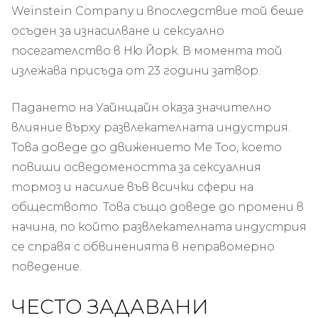
Weinstein Company и впоследствие той беше
осъден за изнасилване и сексуално
посегателство в Ню Йорк. В момента той
излежава присъда от 23 години затвор.
Падането на Уайнщайн оказа значително
влияние върху развлекателната индустрия.
Това доведе до движението Me Too, което
повиши осведомеността за сексуалния
тормоз и насилие във всички сфери на
обществото. Това също доведе до промени в
начина, по който развлекателната индустрия
се справя с обвиненията в неправомерно
поведение.
ЧЕСТО ЗАДАВАНИ