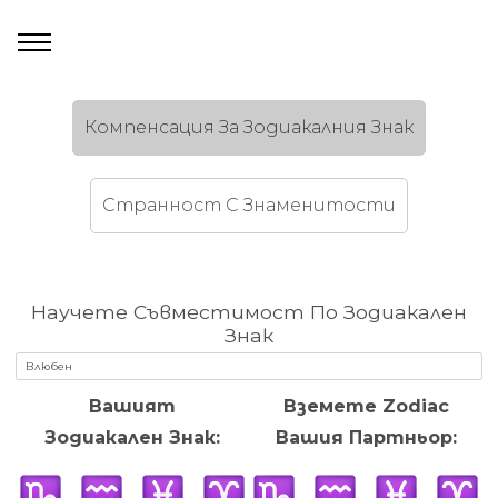
Компенсация За Зодиакалния Знак
Странност C Знаменитости
Научете Съвместимост По Зодиакален
Знак
Вашият
Вземете Zodiac
Зодиакален Знак:
Вашия Партньор: