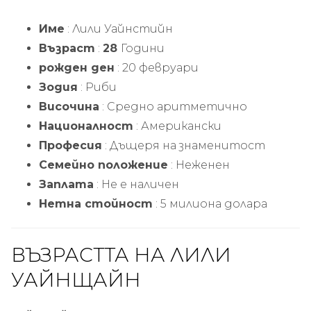
Име
: Лили Уайнстийн
Възраст
:
28
Години
рожден ден
: 20 февруари
Зодия
: Риби
Височина
: Средно аритметично
Националност
: Американски
Професия
: Дъщеря на знаменитост
Семейно положение
: Неженен
Заплата
: Не е наличен
Нетна стойност
: 5 милиона долара
ВЪЗРАСТТА НА ЛИЛИ
УАЙНЩАЙН