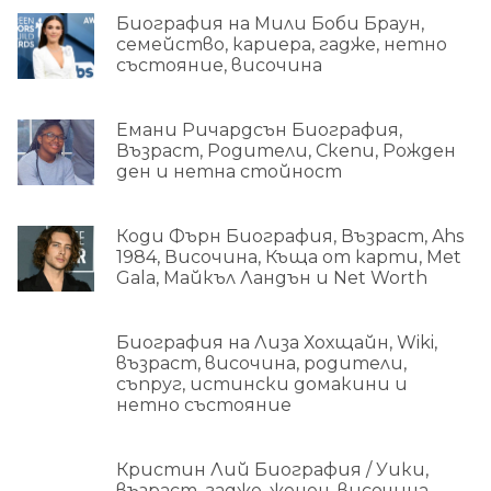
Биография на Мили Боби Браун,
семейство, кариера, гадже, нетно
състояние, височина
Емани Ричардсън Биография,
Възраст, Родители, Скепи, Рожден
ден и нетна стойност
Коди Фърн Биография, Възраст, Ahs
1984, Височина, Къща от карти, Met
Gala, Майкъл Ландън и Net Worth
Биография на Лиза Хохщайн, Wiki,
възраст, височина, родители,
съпруг, истински домакини и
нетно състояние
Кристин Лий Биография / Уики,
възраст, гадже, женен, височина,