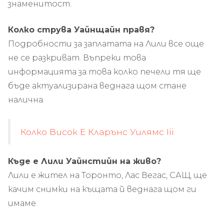
знаменитост.
Колко струва Уайнщайн
правя?
Подробности за заплатата на Лили все още
не се разкриват. Въпреки това
информацията за това колко печели тя ще
бъде актуализирана веднага щом стане
налична.
Колко Висок Е Кларънс Уилямс Iii
Къде е Лили Уайнстийн
на живо?
Лили
е жител на Торонто, Лас Вегас, САЩ, ще
качим снимки на къщата й веднага щом ги
имаме.