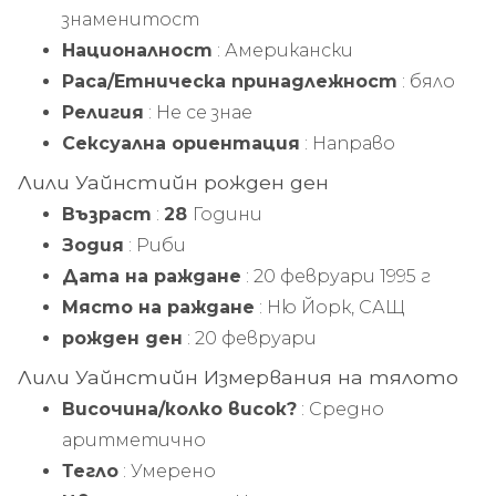
знаменитост
Националност
: Американски
Раса/Етническа принадлежност
: бяло
Религия
: Не се знае
Сексуална ориентация
: Направо
Лили Уайнстийн
рожден ден
Възраст
:
28
Години
Зодия
: Риби
Дата на раждане
: 20 февруари 1995 г
Място на раждане
: Ню Йорк, САЩ
рожден ден
: 20 февруари
Лили Уайнстийн
Измервания на тялото
Височина/колко висок?
: Средно
аритметично
Тегло
: Умерено