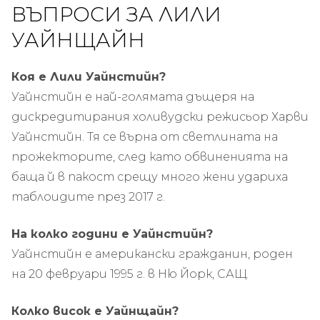
ВЪПРОСИ ЗА ЛИЛИ
УАЙНЩАЙН
Коя е Лили Уайнстийн?
Уайнстийн е най-голямата дъщеря на
дискредитирания холивудски режисьор Харви
Уайнстийн. Тя се върна от светлината на
прожекторите, след като обвиненията на
баща й в пакост срещу много жени удариха
таблоидите през 2017 г.
На колко години е Уайнстийн?
Уайнстийн е американски гражданин, роден
на 20 февруари 1995 г. в Ню Йорк, САЩ.
Колко висок е Уайнщайн?