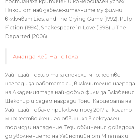
постигнаха критичен и комерсиален успех.
Някои от най-забележителните му филми
включват Lies, and The Crying Game (1992), Pulp
Fiction (1994), Shakespeare in Love (1998) и The
Departed (2006).
Аманда Кей Нанс Гола
Уайнщайн също така спечели множество
награди за работата си, включително награда
на Академията за най-добър филм за Влюбения
Шекспир и седем награди Тони. Кариерата на
Уайнщайн обаче приключи през 2017 г., когато
множество жени го обвиниха в сексуален
тормоз и нападение. Тези обвинения доведоха
до уволнението на Уайнстийн от Miramax и