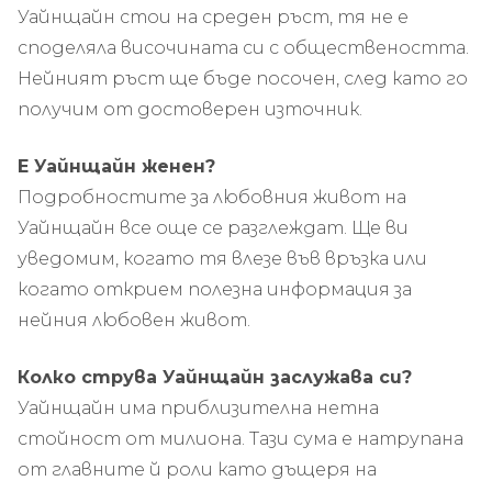
Уайнщайн стои на среден ръст, тя не е
споделяла височината си с обществеността.
Нейният ръст ще бъде посочен, след като го
получим от достоверен източник.
Е Уайнщайн
женен?
Подробностите за любовния живот на
Уайнщайн все още се разглеждат. Ще ви
уведомим, когато тя влезе във връзка или
когато открием полезна информация за
нейния любовен живот.
Колко струва Уайнщайн
заслужава си?
Уайнщайн
има приблизителна нетна
стойност от милиона. Тази сума е натрупана
от главните й роли като дъщеря на