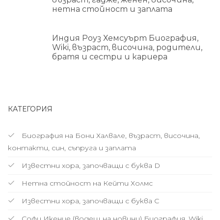
нетна стойност и заплата
Индия Роуз Хемсуърт Биография,
Wiki, възраст, височина, родители,
братя и сестри и кариера
КАТЕГОРИЯ
Биография на Бони Халвале, възраст, височина,
контакти, син, съпруга и заплата
Известни хора, започващи с буква D
Нетна стойност на Кейти Холмс
Известни хора, започващи с буква С
Софи Икение (водещ на новини) Биография, Wiki,