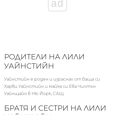
ad
РОДИТЕЛИ НА ЛИЛИ
УАЙНСТИЙН
Уайнстийн е роден и израснал от баща си
Харви Уайнстийн и майка си Ева Чилтън
Уайнщайн в Ню Йорк, САЩ.
БРАТЯ И СЕСТРИ НА ЛИЛИ