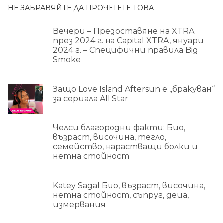
НЕ ЗАБРАВЯЙТЕ ДА ПРОЧЕТЕТЕ ТОВА
Вечери – Предоставяне на XTRA
през 2024 г. на Capital XTRA, януари
2024 г. – Специфични правила Big
Smoke
Защо Love Island Aftersun е „бракуван“
за сериала All Star
Челси благородни факти: Био,
възраст, височина, тегло,
семейство, нарастващи болки и
нетна стойност
Katey Sagal Био, възраст, височина,
нетна стойност, съпруг, деца,
измервания