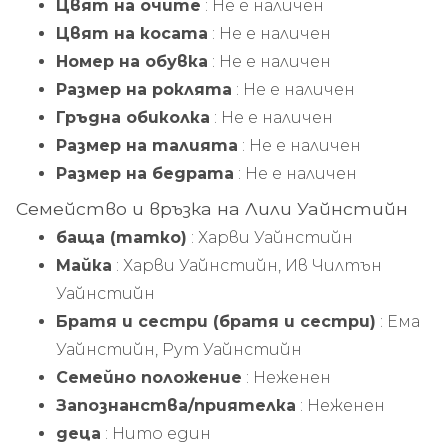
Цвят на очите
: Не е наличен
Цвят на косата
: Не е наличен
Номер на обувка
: Не е наличен
Размер на роклята
: Не е наличен
Гръдна обиколка
: Не е наличен
Размер на талията
: Не е наличен
Размер на бедрата
: Не е наличен
Семейство и връзка на Лили Уайнстийн
баща (татко)
: Харви Уайнстийн
Майка
: Харви Уайнстийн, Ив Чилтън
Уайнстийн
Братя и сестри (братя и сестри)
: Ема
Уайнстийн, Рут Уайнстийн
Семейно положение
: Неженен
Запознанства/приятелка
: Неженен
деца
: Нито един