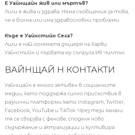
Е Уайнщайн
жив или мъртъв?
Лили е жива и здрава. Няма съобщения за това,
че е болна или има здравословни проблеми.
Къде е Уайнстийн
Сега?
Лили е най-голямата дъщеря на Харви
Уайнстийн и първата му съпруга Ив Чилтън.
ВАЙНЩАЙ
Н
КОНТАКТИ
Уайнщайн е много активен в социалните
медии, като поддържа силно присъствие в
различни платформи като Instagram, Twitter,
Facebook, YouTube и TikTok. Чрез тези канали
тя се свързва с фенове, споделя ново
съдържание и актуализации и култивира