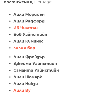
постижения,
и още за:
Лили Морисън
Лили Радфорд
Ив Чилтън
Боб Уайнстийн
Лили Къмингс
лилия бор
Лили Фрейзър
Джейми Уайнстийн
Саманта Уайнстийн
Лили Нюмарк
Лили Никзи
Лили Ву