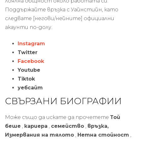
лоялна общност около работата си.
Поддържайте връзка с Уайнстийн, като
следвате [негови/нейните] официални
акаунти по-долу.
Instagram
Twitter
Facebook
Youtube
Tiktok
уебсайт
СВЪРЗАНИ БИОГРАФИИ
Може също да искате да прочетете
Той
беше
,
кариера
,
семейство
,
връзка,
Измервания на тялото
,
Нетна стойност
,