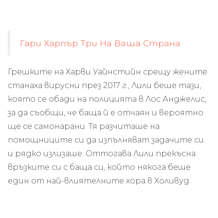
Гари Харпър Три На Ваша Страна
Грешките на Харви Уайнстийн срещу жените
станаха вирусни през 2017 г., Лили беше тази,
която се обади на полицията в Лос Анджелис,
за да съобщи, че баща й е отчаян и вероятно
ще се самонарани. Тя разчиташе на
помощниците си да изпълняват задачите си
и рядко излизаше. Оттогава Лили прекъсна
връзките си с баща си, който някога беше
един от най-влиятелните хора в Холивуд.