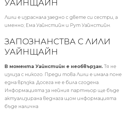
УАЙНЩАЙН
Лили е израснала заедно с двете си сестри, а
именно; Ема Уайнстийн и Рут Уайнстийн.
ЗАПОЗНАНСТВА С ЛИЛИ
УАЙНЩАЙН
В момента Уайнстийн е необвързан.
Тя не
излиза с никого. Преди това Лили е имала поне
една връзка. Досега не е била сгодена.
Информацията за нейния партньор ще бъде
актуализирана веднага щом информацията
бъде налична