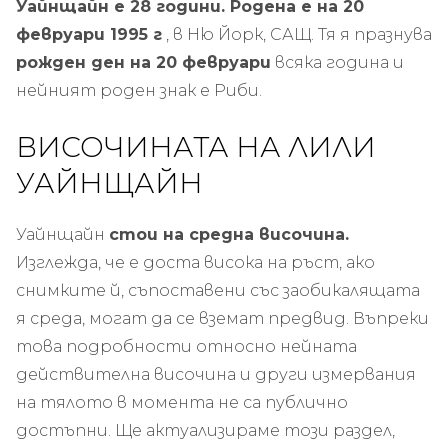
Уайнщайн е
28
години. Родена е на 20
февруари 1995 г
, в Ню Йорк, САЩ. Тя я празнува
рожден ден на 20 февруари
всяка година и
нейният роден знак е Риби.
ВИСОЧИНАТА НА ЛИЛИ
УАЙНЩАЙН
Уайнщайн
стои на средна височина.
Изглежда, че е доста висока на ръст, ако
снимките й, съпоставени със заобикалящата
я среда, могат да се вземат предвид. Въпреки
това подробности относно нейната
действителна височина и други измервания
на тялото в момента не са публично
достъпни. Ще актуализираме този раздел,