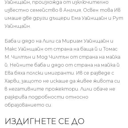
Уайнщайн, произхожда от изключително
известно семейство в Англия. Освен това Ив
имаше две други дъщери Ема Уайнщайн и Рут
Уайнщайн.
Баба и дядо на Лили са Мириам Уайнщайн и
Макс Уайнщайн от страна на баща й и Томас
М. Чилтън и Мод Чилтън от страна на майка
й. Нейните баба и дядо от страна на майка й
Ева бяха полски имигранти. Ив се разведе с
Харви, защото не искаше да живее живота си
в негативните прожектори. Лили обаче не
разкрива подробности относно
образованието си.
ИЗДИГНЕТЕ СЕ ДО