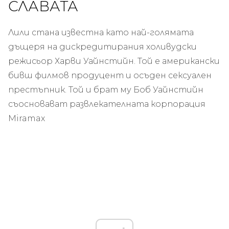
СЛАВАТА
Лили стана известна като най-голямата
дъщеря на дискредитирания холивудски
режисьор Харви Уайнстийн. Той е американски
бивш филмов продуцент и осъден сексуален
престъпник. Той и брат му Боб Уайнстийн
съосновават развлекателната корпорация
Miramax