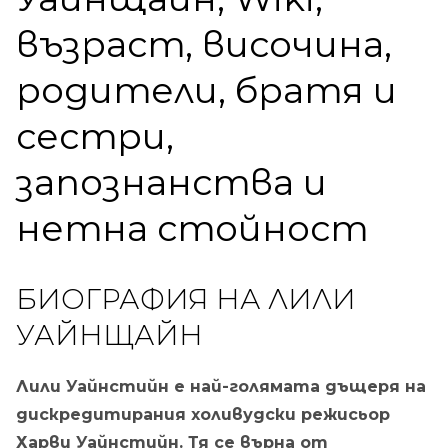
възраст, височина,
родители, братя и
сестри,
запознанства и
нетна стойност
БИОГРАФИЯ НА ЛИЛИ
УАЙНЩАЙН
Лили Уайнстийн е най-голямата дъщеря на
дискредитирания холивудски режисьор
Харви Уайнстийн. Тя се върна от