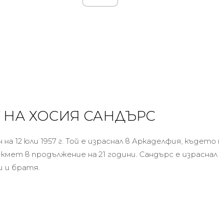
 НА ХОСИЯ САНДЪРС
на 12 юли 1957 г. Той е израснал в Аркаделфия, където
кмет в продължение на 21 години. Сандърс е израснал
и и братя.