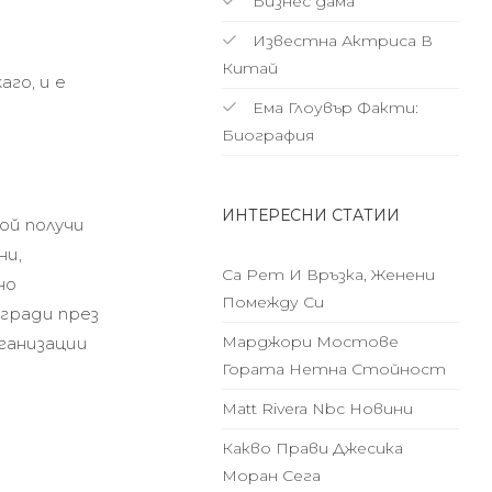
Бизнес дама
Известна Актриса В
Китай
го, и е
Ема Глоувър Факти:
Биография
ИНТЕРЕСНИ СТАТИИ
ой получи
ни,
Са Рет И Връзка, Женени
но
Помежду Си
агради през
Марджори Мостове
ганизации
Гората Нетна Стойност
Matt Rivera Nbc Новини
Какво Прави Джесика
Моран Сега