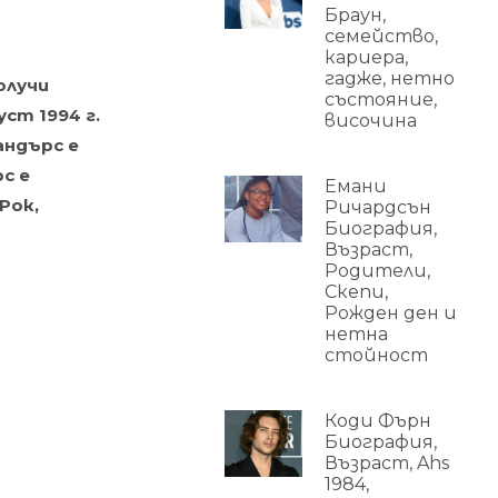
Браун,
семейство,
кариера,
гадже, нетно
олучи
състояние,
ст 1994 г.
височина
андърс е
рс е
Емани
Рок,
Ричардсън
Биография,
Възраст,
Родители,
Скепи,
Рожден ден и
нетна
стойност
Коди Фърн
Биография,
Възраст, Ahs
1984,