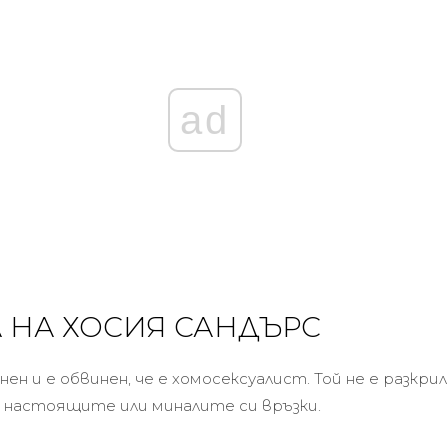
ad
 НА ХОСИЯ САНДЪРС
нен и е обвинен, че е хомосексуалист. Той не е разкрил
 настоящите или миналите си връзки.