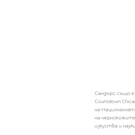
Сандърс също е
Countdown Chicag
на Националнат
на чернокожите
изкуства и науки