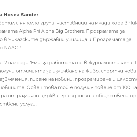
а Hosea Sander
отил с няколко групи, наставници на млади хора в Чика
амата Alpha Phi Alpha Big Brothers, Програмата за
 в Чикагските държавни училища и Програмата за
о NAACP.
 12 награди 'Еми' за работата си в журналистиката. Т
получи отличията за излъчване на живо, спортни нови
звлечения, писане на новини, програмиране и цялост
новините. Освен това той е получил повече от 100 н
ера от различни църкви, граждански и обществени ор
ствени услуги.