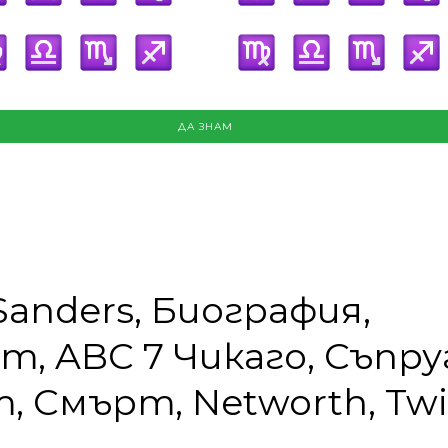
ДА ЗНАМ
Sanders, Биография,
т, ABC 7 Чикаго, Съпру
, Смърт, Networth, Twi