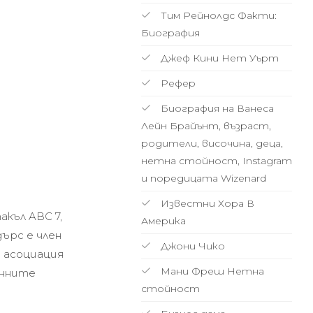
Тим Рейнолдс Факти:
Биография
Джеф Кини Нет Уърт
Рефер
Биография на Ванеса
Лейн Брайънт, възраст,
родители, височина, деца,
нетна стойност, Instagram
и поредицата Wizenard
Известни Хора В
къл ABC 7,
Америка
дърс е член
Джони Чико
 асоциация
Мани Фреш Нетна
онните
стойност