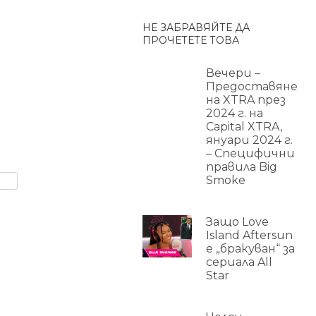
НЕ ЗАБРАВЯЙТЕ ДА
ПРОЧЕТЕТЕ ТОВА
Вечери –
Предоставяне
на XTRA през
2024 г. на
Capital XTRA,
януари 2024 г.
– Специфични
правила Big
Smoke
Защо Love
Island Aftersun
е „бракуван“ за
сериала All
Star