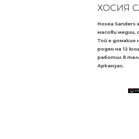
ХОСИЯ 
Hosea Sanders 
масови медии, 
Той е домакин 
роден на 12 юли
работил в теле
Арканзас.