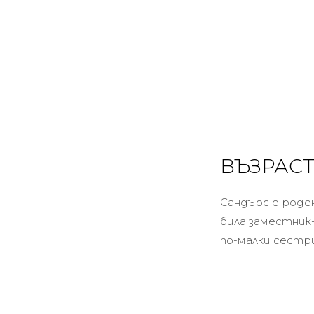
ВЪЗРАСТ
Сандърс е роден 
била заместник-
по-малки сестр