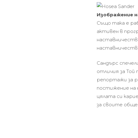
Изображение н
Също така е раб
активен в прогр
наставничество
наставничеств
Сандърс спечели
отличия за Той 
репортажи за ра
постижение на 
цялата си кари
за своите обще