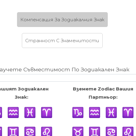
Компенсация За Зодиакалния Знак
Странност C Знаменитости
аучете Съвместимост По Зодиакален Знак
ашият Зодиакален
Вземете Zodiac Вашия
Знак:
Партньор: