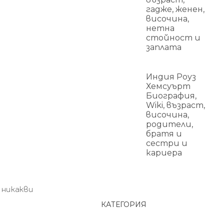
гадже, женен,
височина,
нетна
стойност и
заплата
Индия Роуз
Хемсуърт
Биография,
Wiki, възраст,
височина,
родители,
братя и
сестри и
кариера
 никакви
КАТЕГОРИЯ