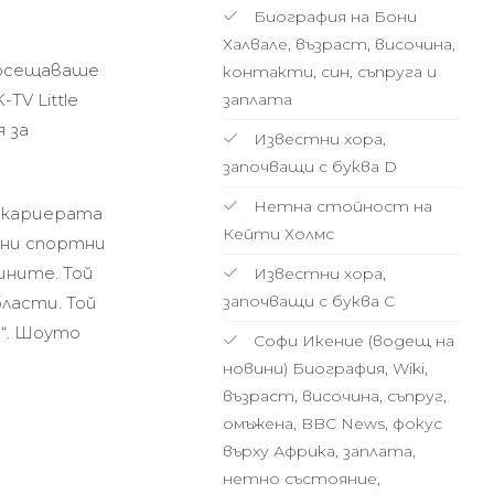
Биография на Бони
Халвале, възраст, височина,
посещаваше
контакти, син, съпруга и
TV Little
заплата
 за
Известни хора,
започващи с буква D
Нетна стойност на
а кариерата
Кейти Холмс
чни спортни
ините. Той
Известни хора,
започващи с буква С
бласти. Той
l“. Шоуто
Софи Икение (водещ на
новини) Биография, Wiki,
възраст, височина, съпруг,
омъжена, BBC News, фокус
върху Африка, заплата,
нетно състояние,