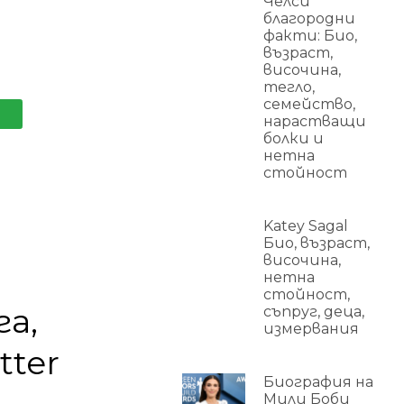
Челси
благородни
факти: Био,
възраст,
височина,
тегло,
семейство,
нарастващи
болки и
нетна
стойност
Katey Sagal
Био, възраст,
височина,
нетна
стойност,
га,
съпруг, деца,
измервания
tter
Биография на
Мили Боби