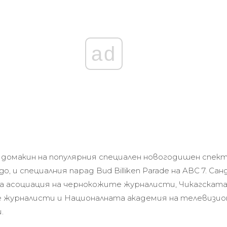
ad
 домакин на популярния специален новогодишен спекта
o, и специалния парад Bud Billiken Parade на ABC 7. Сан
а асоциация на чернокожите журналисти, Чикагската
 журналисти и Националната академия на телевизи
.