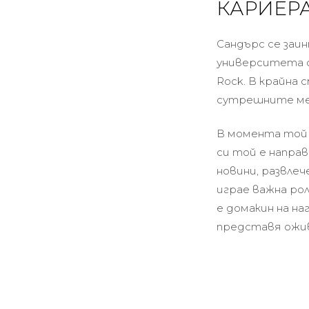
КАРИЕРА
Сандърс се заи
университета си
Rock. В крайна 
сутрешните мес
В момента той 
си той е напра
новини, развлеч
играе важна рол
е домакин на на
представя ожив