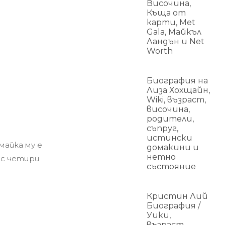
Височина,
Къща от
карти, Met
Gala, Майкъл
Ландън и Net
Worth
Биография на
Лиза Хохщайн,
Wiki, възраст,
височина,
родители,
съпруг,
истински
 майка му е
домакини и
нетно
 с четири
състояние
Кристин Лий
Биография /
Уики,
възраст,