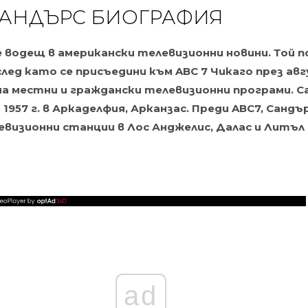
САНДЪРС БИОГРАФИЯ
е водещ в американски телевизионни новини. Той п
след като се присъедини към ABC 7 Чикаго през авгу
на местни и граждански телевизионни програми. С
 1957 г. в Аркаделфия, Арканзас. Преди ABC7, Сандъ
визионни станции в Лос Анджелис, Далас и Литъл 
ad