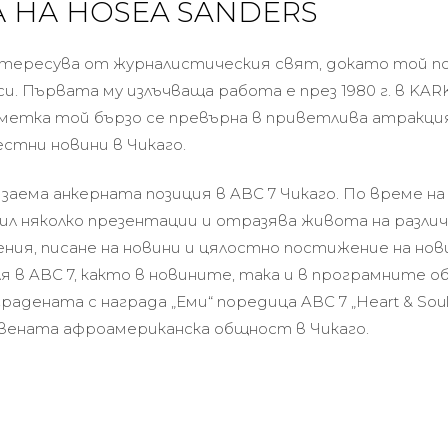
 НА HOSEA SANDERS
нтересува от журналистическия свят, докато той 
. Първата му излъчваща работа е през 1980 г. в KARK-
сметка той бързо се превърна в приветлива атракция
тни новини в Чикаго.
заема анкерната позиция в ABC 7 Чикаго. По време н
вил няколко презентации и отразява живота на разли
ения, писане на новини и цялостно постижение на нов
я в ABC 7, както в новините, така и в програмните о
градената с награда „Еми“ поредица ABC 7 „Heart & Sou
ената афроамериканска общност в Чикаго.