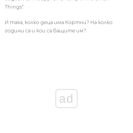
Things“.
И така, колко деца има Кортни? На колко
години са и кои са бащите им?
ad