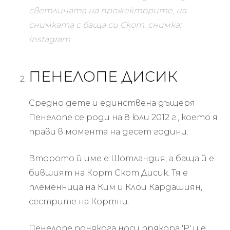
светлината на прожекторите, на
снимката с баща си Скот.
снимка:
Instagram
ПЕНЕЛОПЕ ДИСИК
Средно дете и единствена дъщеря
Пенелопе се роди на 8 юли 2012 г., което я
прави в момента на десет години.
Второто й име е Шотландия, а баща й е
бившият на Корт Скот Дисик. Тя е
племенница на Ким и Клои Кардашиян,
сестрите на Кортни.
Пенелопе понякога носи прякора 'P' и е