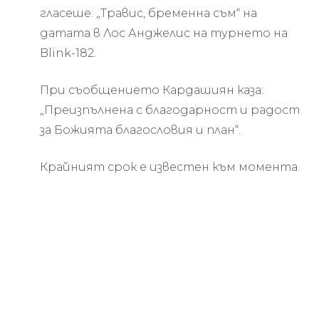
гласеше: „Травис, бременна съм“ на
датата в Лос Анджелис на турнето на
Blink-182.
При съобщението Кардашиян каза:
„Преизпълнена с благодарност и радост
за Божията благословия и план“.
Крайният срок е известен към момента.
Къртни обяви бременността си в шоу на
Blink-182.
снимка: Instagram