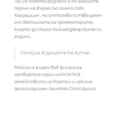
Той се появява редовно в по-ранните
сезони на
В крак със семейство
Кардашиан
, но оттогава остава далеч
от светлината на прожекторите,
когато достига тийнейджърските си
години.
Съпруга И Децата На Купър
Мейсън е роден във финала на
четвъртия сезон на KUWTK в
семейството на Кортни и нейния
дългогодишен приятел Скот Дисик.