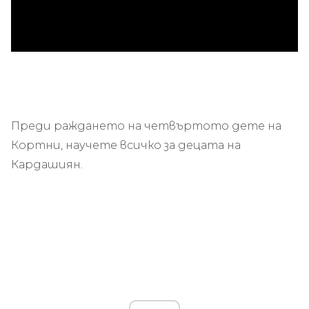
Преди раждането на четвъртото дете на
Кортни, научете всичко за децата на
Кардашиян.