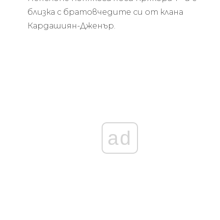
близка с братовчедите си от клана
Кардашиян-Дженър.
ad