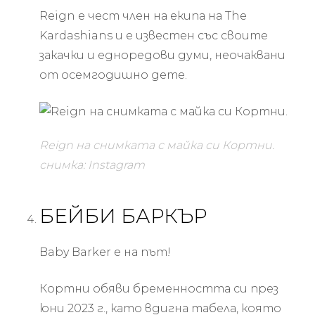
Reign е чест член на екипа на The
Kardashians и е известен със своите
закачки и едноредови думи, неочаквани
от осемгодишно дете.
Reign на снимката с майка си Кортни.
снимка: Instagram
БЕЙБИ БАРКЪР
Baby Barker е на път!
Кортни обяви бременността си през
юни 2023 г., като вдигна табела, която