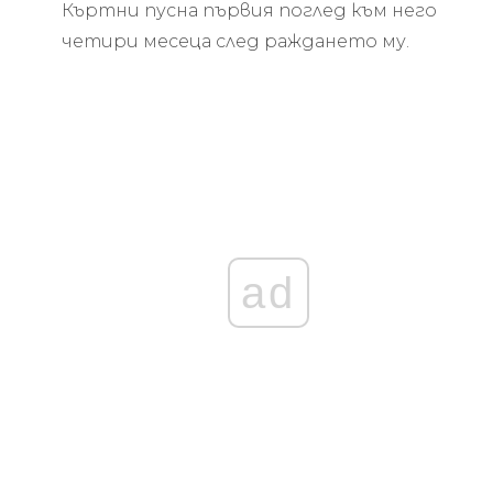
Къртни пусна първия поглед към него
четири месеца след раждането му.
ad