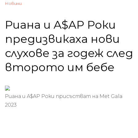
Новини
Риана и A$AP Роки
предизвикаха нови
слухове за годеж след
второто им бебе
Риана и A$AP Роки присъстват на Met Gala
2023