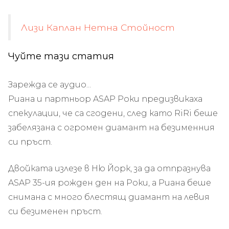
Лизи Каплан Нетна Стойност
Чуйте тази статия
Зарежда се аудио...
Риана и партньор ASAP Роки предизвикаха
спекулации, че са сгодени, след като RiRi беше
забелязана с огромен диамант на безименния
си пръст.
Двойката излезе в Ню Йорк, за да отпразнува
ASAP 35-ия рожден ден на Роки, а Риана беше
снимана с много блестящ диамант на левия
си безименен пръст.