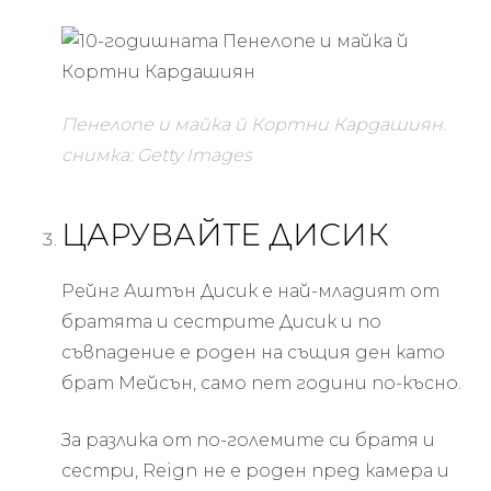
Пенелопе и майка й Кортни Кардашиян.
снимка: Getty Images
ЦАРУВАЙТЕ ДИСИК
Рейнг Аштън Дисик е най-младият от
братята и сестрите Дисик и по
съвпадение е роден на същия ден като
брат Мейсън, само пет години по-късно.
За разлика от по-големите си братя и
сестри, Reign не е роден пред камера и