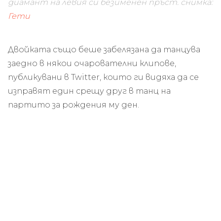
диамант на левия си безименен пръст.
снимка:
Гети
Двойката също беше забелязана да танцува
заедно в някои очарователни клипове,
публикувани в Twitter, които ги видяха да се
изправят един срещу друг в танц на
партито за рождения му ден.
Според
Билборд
, РиРи и представителите
на Роки не са коментирали слуховете за
годежа, но това не е спряло феновете да
спекулират относно състоянието на
връзката им.
Това не е първият път, в който двойката