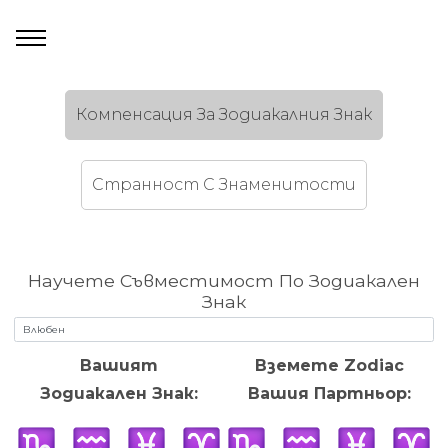
Компенсация За Зодиакалния Знак
Странност C Знаменитости
Научете Съвместимост По Зодиакален
Знак
Вашият
Вземете Zodiac
Зодиакален Знак:
Вашия Партньор: