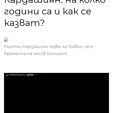
години са и как се
казват?
Къртни Кардашиян казва на Травис, че е
бременна на негов концерт
ad