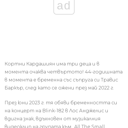
ad
Кортни Кардашиян има три деца и в
момента очаква четвъртото! 44-годишната
в момента е бременна със съпруга си Травис
Баркър, след като се ожени през май 2022 г.
През юни 2023 г. тя обяви бременността си
на концерт на Blink-182 в Лос Анджелис и
вдигна знак, вдъхновен от музикалния
видеоклип на групата към „All The Small