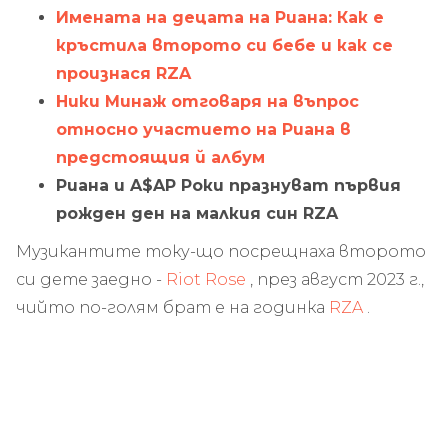
Имената на децата на Риана: Как е
кръстила второто си бебе и как се
произнася RZA
Ники Минаж отговаря на въпрос
относно участието на Риана в
предстоящия й албум
Риана и A$AP Роки празнуват първия
рожден ден на малкия син RZA
Музикантите току-що посрещнаха второто
си дете заедно -
Riot Rose
, през август 2023 г.,
чийто по-голям брат е на годинка
RZA
.