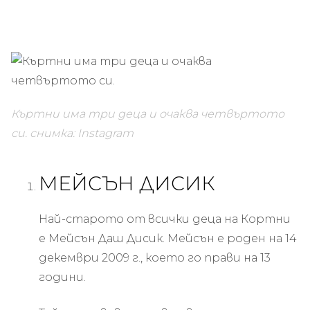
Къртни има три деца и очаква четвъртото
си.
снимка: Instagram
МЕЙСЪН ДИСИК
Най-старото от всички деца на Кортни
е Мейсън Даш Дисик. Мейсън е роден на 14
декември 2009 г., което го прави на 13
години.