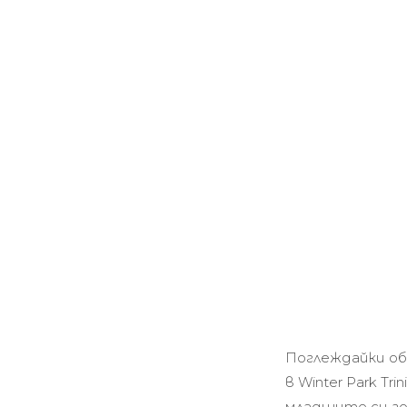
Поглеждайки об
в Winter Park T
младшите си го