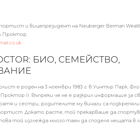
спортист и вицепрезидент на Neuberger Berman Wealt
л Проктор.
mail.co.uk
OCTOR: БИО, СЕМЕЙСТВО,
ВАНИЕ
ист е роден на 3 ноември 1983 г. в Уинтър Парк, Фл
Проктор II. Въпреки че не е разкрил информация за 
ратя и сестри, родителите му винаги са подкрепяли 
портист. Докато расте, той прекарваше да спорту
това той изглежда много таен да споделя нещата в л