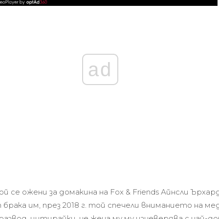
ad
й се ожени за домакина на Fox & Friends Айнсли Ърхар
 брака им, през 2018 г. той спечели вниманието на ме
азвод, цитирайки, че жена му му изневерява с най-д