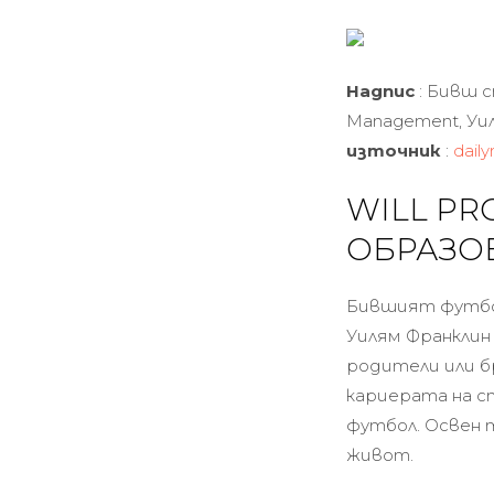
Надпис
: Бивш 
Management, Уи
източник
:
daily
WILL PR
ОБРАЗО
Бившият футбол
Уилям Франклин 
родители или б
кариерата на с
футбол. Освен 
живот.