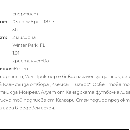
спортист
не:
03 ноември 1983 г.
36
ст:
2 милиона
Winter Park, FL
1.91
християнство
ение:
Женен
портист, Уил Проктор е бивш начален защитник, игр
 Клемсън за отбора „Клемсън Тигърс“. Освен това то
тник за Монреал Алует от Канадската футболна лига
о-късно той подписва от Калгари Стампедърс през ок
на игра в редовен сезон.