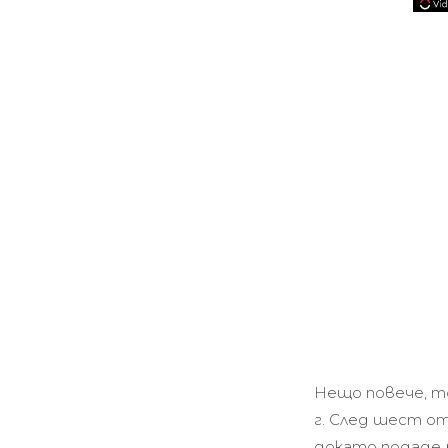
Нещо повече, то
г. След шест от
докато подаде р