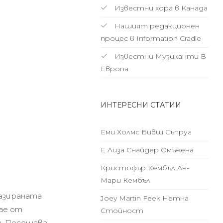
Известни хора в Канада
Нашият редакционен
процес в Information Cradle
Известни Музиканти В
Европа
ИНТЕРЕСНИ СТАТИИ
Еми Холмс Бивш Съпруг
Е Лиза Снайдер Омъжена
Кристофър Кембъл Ан-
Мари Кембъл
базираната
Joey Martin Feek Нетна
рае от
Стойност
и. Посещава