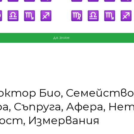
ДА ЗНАМ
октор Био, Семейство
а, Съпруга, Афера, Не
ост, Измервания