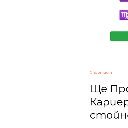
Спортист
Ще Пр
Кариер
стойн