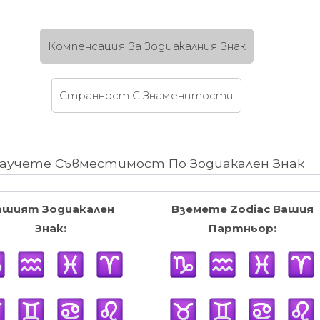
Компенсация За Зодиакалния Знак
Странност C Знаменитости
аучете Съвместимост По Зодиакален Знак
ашият Зодиакален
Вземете Zodiac Вашия
Знак:
Партньор: