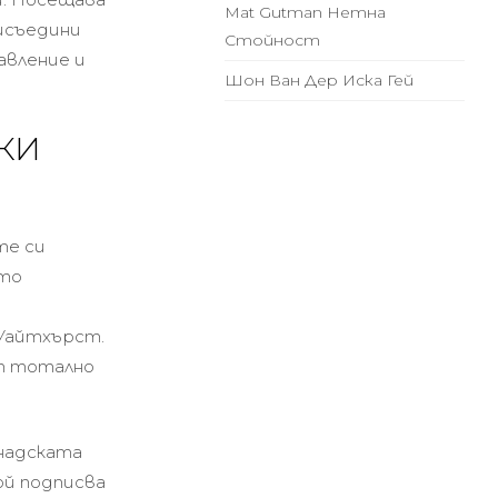
Mat Gutman Нетна
рисъедини
Стойност
авление и
Шон Ван Дер Иска Гей
КИ
те си
ато
 Уайтхърст.
от тотално
анадската
ой подписва