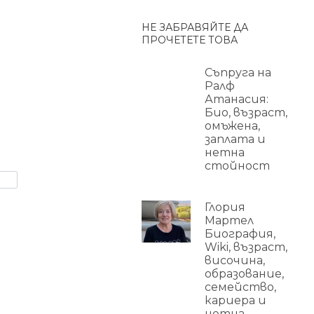
НЕ ЗАБРАВЯЙТЕ ДА
ПРОЧЕТЕТЕ ТОВА
Съпруга на
Ралф
Атанасия:
Био, възраст,
омъжена,
заплата и
нетна
стойност
Глория
Мартел
Биография,
Wiki, възраст,
височина,
образование,
семейство,
кариера и
нетна