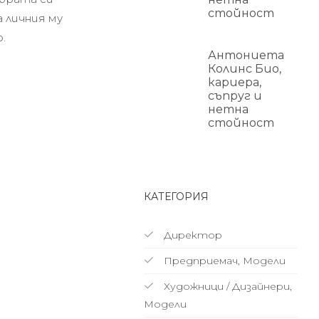
стойност
 личния му
.
Антониета
Колинс Био,
кариера,
съпруг и
нетна
стойност
КАТЕГОРИЯ
Директор
Предприемач, Модели
Художници / Дизайнери,
Модели