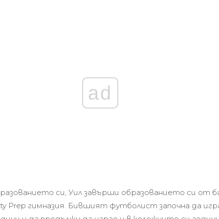
ad
разованието си, Уил завърши образованието си от 
rinity Prep гимназия. Бившият футболист започна да иг
дини и да продължи да играе и в колежните си годин