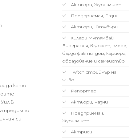
Актьори, Журналист
Предприемач, Разни
h
Актьори, Ютубъри
Хилари Мутямбай
Биография, възраст, племе,
бързи факти, дом, кариера,
образование и семейство
Twitch стриймър на
живо
орида като
Репортер
своите
Уил в
Актьори, Разни
ва предимно
Предприемач,
ичния си
Журналист
Актриси