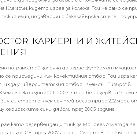
 Клемсън, където играе за колежа. Той не само се п
ския екип, но завърши с бакалавърска степен по упр
OCTOR: КАРИЕРНИ И ЖИТЕЙС
ЕНИЯ
ено по-рано, той започна да играе футбол от младши
но се присъедини към колективния отбор. Той игра к
ик за университетския отбор „Клемсън Тигърс“ в
емсън. За сезон 2006-2007 г. той бе резерв на Чарли
рвия си старт с Клемсън той регистрира 232 ярда 
у херцогските сини дяволи през 2005 година.
грае като резервен защитник за Монреал Алует за К
рез сезон CFL през 2007 година. След това по-късно т