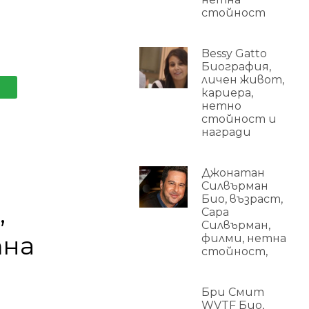
стойност
Bessy Gatto
Биография,
личен живот,
кариера,
нетно
стойност и
награди
Джонатан
Силвърман
Био, възраст,
,
Сара
Силвърман,
тна
филми, нетна
стойност,
Бри Смит
WVTF Био,