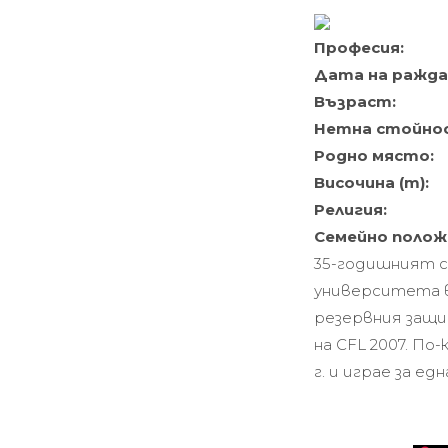
Професия:
Дата на ражда
Възраст:
Нетна стойно
Родно място:
Височина (m):
Религия:
Семейно полож
35-годишният с
университета в
резервния защи
на CFL 2007. П
г. и играе за ед