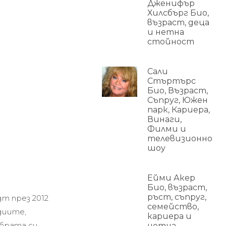
Дженифър
Хилсбърг Био,
възраст, деца
и нетна
стойност
Сали
Стъртърс
Био, Възраст,
Съпруг, Южен
парк, Кариера,
Винаги,
Филми и
телевизионно
шоу
Ейми Акер
Био, възраст,
ръст, съпруг,
дт през 2012
семейство,
диите,
кариера и
обрата си
нетна