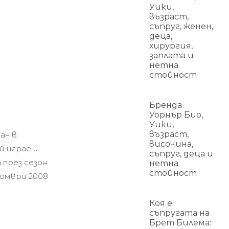
Уики,
възраст,
съпруг, женен,
деца,
хирургия,
заплата и
нетна
стойност
Бренда
Уорнър Био,
Уики,
възраст,
ан в
височина,
й играе и
съпруг, деца и
 през сезон
нетна
стойност
томври 2008
Коя е
съпругата на
Брет Билема: